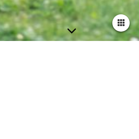
Kinder-Yoga
bei
Yogakurse Fulda
Spielerisch bewegen, entspannen und wachsen
Kinder entdecken die Welt mit Neugier, Fantasie und Freude an
Bewegung. Im Kinder-Yoga dürfen sie genau das tun.
Durch spielerische Yogaübungen, Bewegungsgeschichten,
kleine Entspannungsreisen und kreative Elemente lernen
Kinder ihren Körper bewusster wahrzunehmen, zur Ruhe zu
kommen und gleichzeitig ihre Beweglichkeit, Koordination und