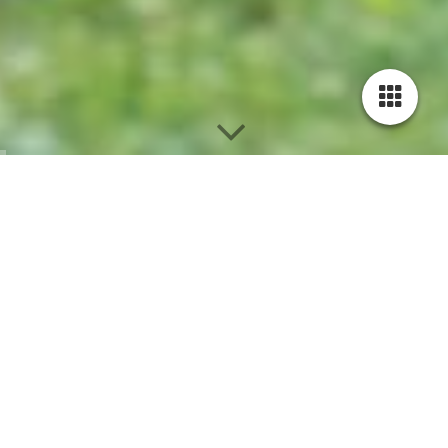
Krankenkassenbez
uschusste
Gesundheitskurse
in Fulda