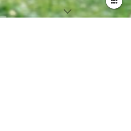
Bewegung. Balance. Neue Kraft.
Fundierte Gesundheitskurse, Ashtanga Yoga und
ganzheitliche Körperarbeit in Fulda.
Yogakurse-Fulda ist dein Ort für gesunde Bewegung, tiefe
Entspannung und neue Beweglichkeit.
Ob du deinem Rücken etwas Gutes tun möchtest, wieder
beweglicher werden willst oder einfach Entspannung und
Regeneration suchst – hier findest du wohltuende Massagen
und ganzheitliche Angebote für Körper, Atem und
Nervensystem.
Mit fundierten Gesundheitskursen, authentischem Ashtanga
Yoga, krankenkassenbezuschussten Präventionskursen und
individuellen Körperanwendungen begleiten wir dich auf